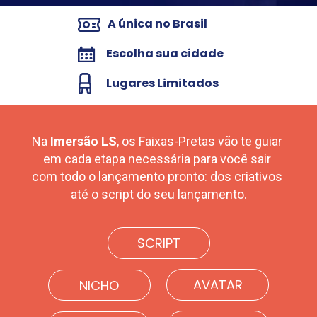
A única no Brasil
Escolha sua cidade
Lugares Limitados
Na 
Imersão LS
, os Faixas-Pretas vão te guiar 
em cada etapa necessária para você sair 
com todo o lançamento pronto: dos criativos 
até o script do seu lançamento.
SCRIPT
AVATAR
NICHO