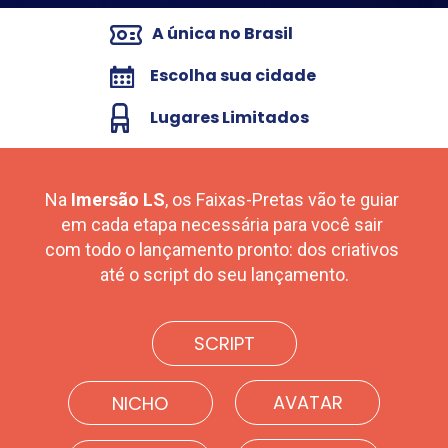
A única no Brasil
Escolha sua cidade
Lugares Limitados
Na 
Imersão LS
, os Faixas-Pretas vão te guiar 
em cada etapa necessária para você sair 
com todo o lançamento pronto: dos criativos 
até o script do seu lançamento.
SCRIPT
AVATAR
NICHO