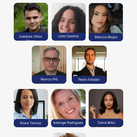
Joedres Vilas 
Laila Cesário
Márcia Bispo
Boas
Marco Plá
Pedro Folador
Tiane Brito
Rose Tomaz
Solange Rodrigues