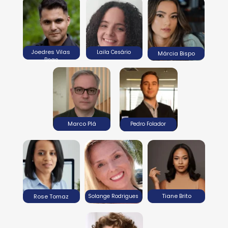
Joedres Vilas 
Laila Cesário
Márcia Bispo
Boas
Marco Plá
Pedro Folador
Tiane Brito
Rose Tomaz
Solange Rodrigues