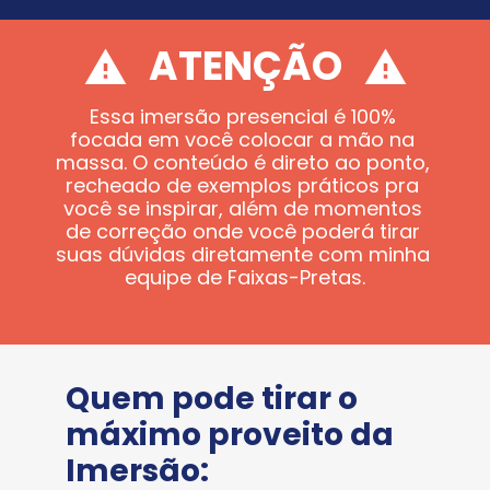
ATENÇÃO
Essa imersão presencial é 100% 
focada em você colocar a mão na 
massa. O conteúdo é direto ao ponto, 
recheado de exemplos práticos pra 
você se inspirar, além de momentos 
de correção onde você poderá tirar 
suas dúvidas diretamente com minha 
equipe de Faixas-Pretas.
Quem pode tirar o 
máximo proveito da 
Imersão: