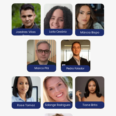
Joedres Vilas 
Laila Cesário
Márcia Bispo
Boas
Marco Plá
Pedro Folador
Tiane Brito
Rose Tomaz
Solange Rodrigues