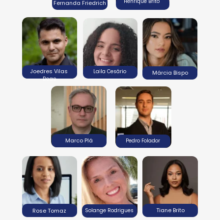
Henrique Brito
Fernanda Friedrich
Joedres Vilas 
Laila Cesário
Márcia Bispo
Boas
Marco Plá
Pedro Folador
Tiane Brito
Rose Tomaz
Solange Rodrigues